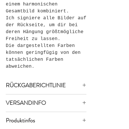
einem harmonischen
Gesamtbild kombiniert.
Ich signiere alle Bilder auf
der Rückseite, um dir bei
deren Hängung größtmögliche
Freiheit zu lassen.
Die dargestellten Farben
können geringfügig von den
tatsächlichen Farben
abweichen.
RÜCKGABERICHTLINIE
Widerrufsbelehrung &
VERSANDINFO
Widerrufsformular
A. Widerrufsbelehrung
Versandkostenfreie Lieferung bei
Einleitung
Produktinfos
Standardversand innerhalb DE.
Verbrauchern steht ein
Lieferzeit innerhalb Deutschlands
Widerrufsrecht nach folgender