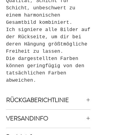
Qualität, Schicht für
Schicht, unbeschwert zu
einem harmonischen
Gesamtbild kombiniert.
Ich signiere alle Bilder auf
der Rückseite, um dir bei
deren Hängung größtmögliche
Freiheit zu lassen.
Die dargestellten Farben
können geringfügig von den
tatsächlichen Farben
abweichen.
RÜCKGABERICHTLINIE
Widerrufsbelehrung &
VERSANDINFO
Widerrufsformular
A. Widerrufsbelehrung
Versandkostenfreie Lieferung bei
Einleitung