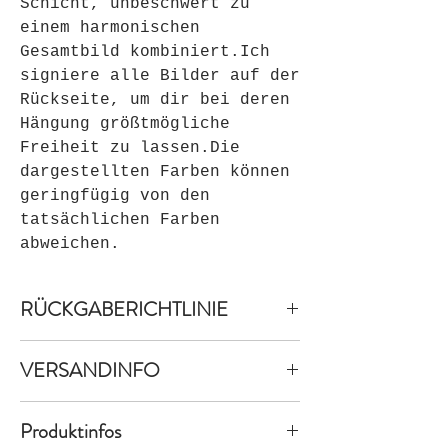
Schicht, unbeschwert zu
einem harmonischen
Gesamtbild kombiniert.Ich
signiere alle Bilder auf der
Rückseite, um dir bei deren
Hängung größtmögliche
Freiheit zu lassen.Die
dargestellten Farben können
geringfügig von den
tatsächlichen Farben
abweichen.
RÜCKGABERICHTLINIE
Widerrufsbelehrung &
VERSANDINFO
Widerrufsformular
A. Widerrufsbelehrung
Versandkostenfreie Lieferung bei
Einleitung
Produktinfos
Standardversand innerhalb DE.
Verbrauchern steht ein