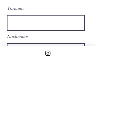
Vorname
Nachname
E-Mail-Adresse
Ich habe die
Datenschutzerklärung zur
Kenntnis genommen.
Abonnieren